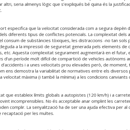
altri, seria almenys lògic que s’expliqués bé quina és la justificac
.
rt especifica que la velocitat considerada com a segura depèn del
 dels diferents tipus de conflictes potencials. La complexitat de
 el consum de substàncies tòxiques, les distraccions -no tan sols pe
ió deguda a la impressió de seguretat generada pels elements de co
ors, etc. Aquesta complexitat segurament augmentarà en el futur, 
s d’un període molt difícil de compartició de vehicles autònoms am
 d’accidents i a unes velocitats prou elevades però, de moment, t
 com ens demostra la variabilitat de normatives entre els diverso
 la velocitat màxima (i també la mínima) a les condicions canviants
at que estableix límits globals a autopistes (120 km/h) i a carrete
sovint incomprensibles. No és acceptable anar omplint les carrete
oden complir. La senyalització ha de ser una ajuda efectiva per al 
 recaptació per les multes.