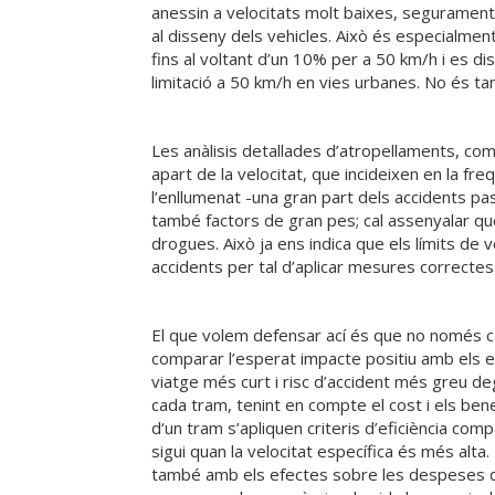
anessin a velocitats molt baixes, segurament 
al disseny dels vehicles. Això és especialmen
fins al voltant d’un 10% per a 50 km/h i es dis
limitació a 50 km/h en vies urbanes. No és tan
Les anàlisis detallades d’atropellaments, co
apart de la velocitat, que incideixen en la fr
l’enllumenat -una gran part dels accidents pass
també factors de gran pes; cal assenyalar que
drogues. Això ja ens indica que els límits de 
accidents per tal d’aplicar mesures correctes
El que volem defensar ací és que no només ca
comparar l’esperat impacte positiu amb els 
viatge més curt i risc d’accident més greu de
cada tram, tenint en compte el cost i els benef
d‘un tram s’apliquen criteris d’eficiència co
sigui quan la velocitat específica és més alt
també amb els efectes sobre les despeses dels