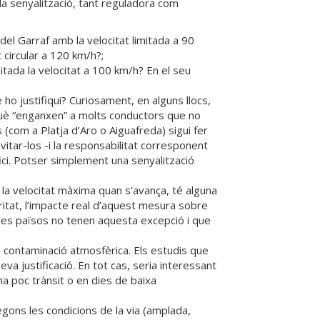
 senyalització, tant reguladora com
del Garraf amb la velocitat limitada a 90
 circular a 120 km/h?;
itada la velocitat a 100 km/h? En el seu
e ho justifiqui? Curiosament, en alguns llocs,
què “enganxen” a molts conductors que no
 (com a Platja d’Aro o Aiguafreda) sigui fer
itar-los -i la responsabilitat corresponent
ci. Potser simplement una senyalització
la velocitat màxima quan s’avança, té alguna
ritat, l’impacte real d’aquest mesura sobre
ltres països no tenen aquesta excepció i que
a contaminació atmosfèrica. Els estudis que
 justificació. En tot cas, seria interessant
ha poc trànsit o en dies de baixa
segons les condicions de la via (amplada,