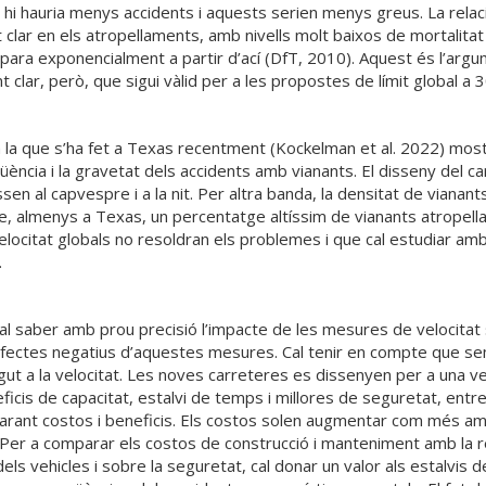
hi hauria menys accidents i aquests serien menys greus. La relació,
t clar en els atropellaments, amb nivells molt baixos de mortalitat
para exponencialment a partir d’ací (DfT, 2010). Aquest és l’argumen
t clar, però, que sigui vàlid per a les propostes de límit global 
m la que s’ha fet a Texas recentment (Kockelman et al. 2022) most
eqüència i la gravetat dels accidents amb vianants. El disseny del 
en al capvespre i a la nit. Per altra banda, la densitat de vianants a
, almenys a Texas, un percentatge altíssim de vianants atropellat
velocitat globals no resoldran els problemes i que cal estudiar amb
.
l saber amb prou precisió l’impacte de les mesures de velocitat s
efectes negatius d’aquestes mesures. Cal tenir en compte que s
gut a la velocitat. Les noves carreteres es dissenyen per a una vel
icis de capacitat, estalvi de temps i millores de seguretat, entre a
mparant costos i beneficis. Els costos solen augmentar com més am
a. Per a comparar els costos de construcció i manteniment amb la
 vehicles i sobre la seguretat, cal donar un valor als estalvis d