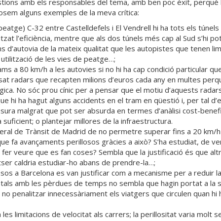
ons amb els responsables del tema, amb ben poc èxit, perquè la
Posem alguns exemples de la meva crítica:
eatge) C-32 entre Castelldefels i El Vendrell hi ha tots els túnels 
at l’eficiència, mentre que als dos túnels més cap al Sud s’hi pot
s d’autovia de la mateix qualitat que les autopistes que tenen lim
utilització de les vies de peatge…;
rams a 80 km/h a les autovies si no hi ha cap condició particular qu
osat radars que recapten milions d’euros cada any en multes per
gica. No sóc prou cínic per a pensar que el motiu d’aquests radars
 hi ha hagut alguns accidents en el tram en qüestió i, per tal d’ev
esura malgrat que pot ser absurda en termes d’anàlisi cost-benefi
uficient; o plantejar millores de la infraestructura.
neral de Trànsit de Madrid de no permetre superar fins a 20 km/h 
que fa avançaments perillosos gràcies a això? S’ha estudiat, de ve
 a fer veure que es fan coses? Sembla que la justificació és que a
otser caldria estudiar-ho abans de prendre-la…;
ssos a Barcelona es van justificar com a mecanisme per a reduir l
als amb les pèrdues de temps no sembla que hagin portat a la seva
a no penalitzar innecessàriament els viatgers que circulen quan hi 
es limitacions de velocitat als carrers; la perillositat varia molt 