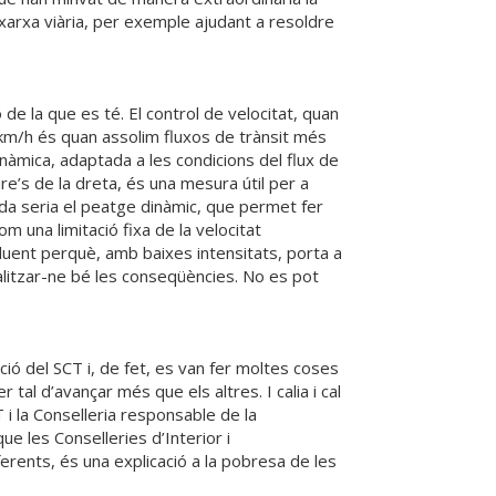
xarxa viària, per exemple ajudant a resoldre
de la que es té. El control de velocitat, quan
 km/h és quan assolim fluxos de trànsit més
inàmica, adaptada a les condicions del flux de
re’s de la dreta, és una mesura útil per a
da seria el peatge dinàmic, que permet fer
 una limitació fixa de la velocitat
duent perquè, amb baixes intensitats, porta a
alitzar-ne bé les conseqüències. No es pot
ció del SCT i, de fet, es van fer moltes coses
r tal d’avançar més que els altres. I calia i cal
i la Conselleria responsable de la
e les Conselleries d’Interior i
iferents, és una explicació a la pobresa de les