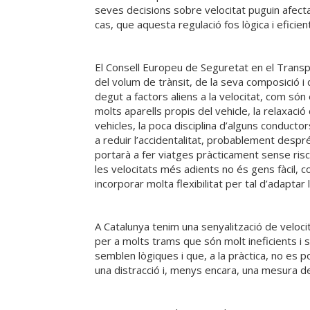
seves decisions sobre velocitat puguin afectar 
cas, que aquesta regulació fos lògica i eficient
El Consell Europeu de Seguretat en el Transpo
del volum de trànsit, de la seva composició i
degut a factors aliens a la velocitat, com són
molts aparells propis del vehicle, la relaxac
vehicles, la poca disciplina d’alguns conduct
a reduir l’accidentalitat, probablement despré
portarà a fer viatges pràcticament sense risc
les velocitats més adients no és gens fàcil,
incorporar molta flexibilitat per tal d’adaptar
A Catalunya tenim una senyalització de velocit
per a molts trams que són molt ineficients i 
semblen lògiques i que, a la pràctica, no es p
una distracció i, menys encara, una mesura de