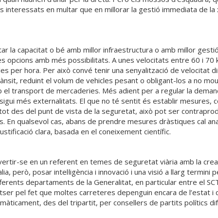
 interessats en multar que en millorar la gestió immediata de la 
 la capacitat o bé amb millor infraestructura o amb millor gestió 
es opcions amb més possibilitats. A unes velocitats entre 60 i 70
les per hora. Per això convé tenir una senyalització de velocitat d
rànsit, reduint el volum de vehicles pesant o obligant-los a no mou
b el transport de mercaderies. Més adient per a regular la deman
gui més externalitats. El que no té sentit és establir mesures, com
tot des del punt de vista de la seguretat, això pot ser contrapro
ors. En qualsevol cas, abans de prendre mesures dràstiques cal an
stificació clara, basada en el coneixement científic.
nvertir-se en un referent en temes de seguretat viària amb la crea
, però, posar intel·ligència i innovació i una visió a llarg termini pe
erents departaments de la Generalitat, en particular entre el SCT 
tser pel fet que moltes carreteres depenguin encara de l’estat i qu
màticament, des del tripartit, per consellers de partits polítics d