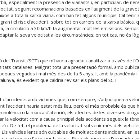
urbà, especialment la presència de vianants i, en particular, de nen
velocitat, seguint recomanacions basades en l’augment de la grav
aixos a tota la xarxa viària, com han fet alguns municipis. Cal te
ran i el risc d’accident, sobre tot en carrers de la xarxa bàsica, 
a, la circulació a 30 km/h fa augmentar molt les emissions. Sempre 
ptar la seva velocitat a les circumstàncies; en tot cas, no és lòg
là del Trànsit (SCT) que m’hauria agradat canalitzar a través de l’
ats catalanes. Malgrat tota una presentació formal, amb publicació 
poques vegades i mai més des de fa 5 anys. I, amb la pandèmia i l
alunya, és evident que caldria revisar els plans del SCT.
nt d’accidents amb víctimes que, com sempre, s’adjudiquen a veloc
t l’accident hauria estat més lleu, però el més probable és que h
nolència o la manca d’atenció, els efectes de les diverses drogue
la velocitat com a causa principal dels accidents segueix la tònica 
. De fet, el problema de la velocitat sol venir més dels vehicles
 Els vehicles lents són culpables de molt accidents incloent, en le
rra quan haurien d’anar per la dreta. Però els mossos d’esquadra, 