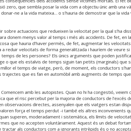
les conseqüències dels accidents sense víctimes mortals. El fet d
sió zero, que sembla posar la vida com a objectiu únic amb una vàl
o donar-ne a la vida mateixa… o s’hauria de demostrar que la vida
dir sobre actuacions que redueixen la velocitat per la qual s’ha di
e ara donem menys valor al temps i més als accidents. De fet, en la 
 cosa que hauria d’haver permès, de fet, augmentar les velocitats
a a reduir velocitats de forma generalitzada i hauríem de veure si h
 el temps de les persones? Els únics arguments que poden justific
e o que els estalvis de temps siguin tan petits (marginals) que sigu
millor el temps de viatge, però, de moment, els conductors s’han 
ls trajectes que es fan en automòbil amb augments de temps que
Comencem amb les autopistes. Quan no hi ha congestió, veiem que
ica que el risc percebut per la majoria de conductors de l’excés de
 observacions directes, assenyalen que els viatgers estan dispo
 valoren força el temps perdut -i també els altres inconvenients q
uan superen, moderadament i sistemàtica, els límits de velocitat 
 normes que no accepten voluntàriament. Aquest és un debat forta
e tractar als conductors com a ignorants intrèpids és o no acceptabl