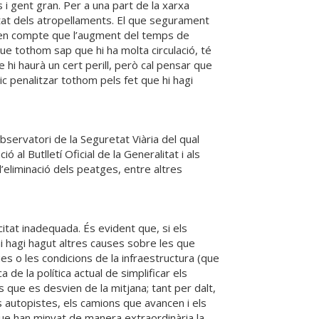
s i gent gran. Per a una part de la xarxa
etat dels atropellaments. El que segurament
nir en compte que l’augment del temps de
que tothom sap que hi ha molta circulació, té
hi haurà un cert perill, però cal pensar que
ic penalitzar tothom pels fet que hi hagi
Observatori de la Seguretat Viària del qual
al Butlletí Oficial de la Generalitat i als
’eliminació dels peatges, entre altres
itat inadequada. És evident que, si els
i hagi hagut altres causes sobre les que
s o les condicions de la infraestructura (que
de la política actual de simplificar els
 que es desvien de la mitjana; tant per dalt,
s autopistes, els camions que avancen i els
que han minvat de manera extraordinària la