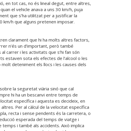
 en tot cas, no és lineal degut, entre altres,
 quan el vehicle anava a uns 30 km/h, puja
t que s’ha utilitzat per a justificar la
a 30 km/h que alguns pretenen imposar.
ren clarament que hi ha molts altres factors,
carrer n’és un d’important, però també
l carrer i les activitats que s’hi fan són
s estaven sota els efectes de l’alcool o les
 molt deteniment els llocs i les causes dels
obre la seguretat viària sinó que cal
empre hi ha un bescanvi entre temps de
ocitat específica i aquesta es decideix, en
ltres. Per al càlcul de la velocitat específica
pla, recta i sense pendents és la carretera, o
 reducció esperada del temps de viatge i
e temps i també als accidents. Això implica