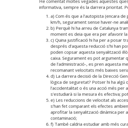
He comentat moltes vegades aquestes qüesti
informativa, sempre és la darrera prioritat. 
a) Com és que a l’autopista (encara de p
km/h, segurament sense haver-ne analitz
b) Perquè hi ha arreu de Catalunya tram
moment es deia que era per afavorir la 
c) Quina justificació hi ha per a posar t
després d’aquesta reducció s’hi han p
poden copsar aquesta senyalització il·lò
caixa. Segurament es pot argumentar que
de l’administració-, es pren aquesta m
recomanant velocitats més baixes seria s
d) La darrera decisió de la Direcció Ge
lògica de seguretat? Potser hi ha algú 
l’accidentalitat o és una acció més per
s’estudiarà si la mesura és efectiva; p
e) Les reduccions de velocitat als acce
s’han fet comparant els efectes ambient
aprofitar la senyalització dinàmica per 
contaminació;
f) També caldria estudiar amb més cura l