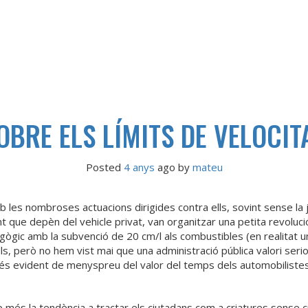
OBRE ELS LÍMITS DE VELOCIT
Posted
4 anys
ago
 by 
mateu
b les nombroses actuacions dirigides contra ells, sovint sense la j
nt que depèn del vehicle privat, van organitzar una petita revolució
gic amb la subvenció de 20 cm/l als combustibles (en realitat un
lls, però no hem vist mai que una administració pública valori se
 més evident de menyspreu del valor del temps dels automobilistes é
més la tendència a tractar els ciutadans com a criatures sense cr