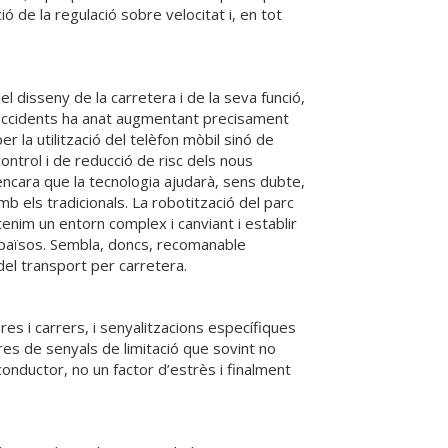
ió de la regulació sobre velocitat i, en tot
 disseny de la carretera i de la seva funció,
ls accidents ha anat augmentant precisament
r la utilització del telèfon mòbil sinó de
ntrol i de reducció de risc dels nous
encara que la tecnologia ajudarà, sens dubte,
b els tradicionals. La robotització del parc
enim un entorn complex i canviant i establir
s països. Sembla, doncs, recomanable
 del transport per carretera.
res i carrers, i senyalitzacions específiques
res de senyals de limitació que sovint no
conductor, no un factor d’estrès i finalment