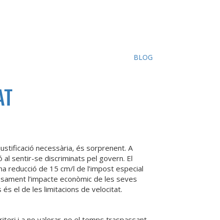
BLOG
AT
ustificació necessària, és sorprenent. A
 al sentir-se discriminats pel govern. El
a reducció de 15 cm/l de l’impost especial
riosament l’impacte econòmic de les seves
s el de les limitacions de velocitat.
iteri i a no valorar-ne el temps traspassant-