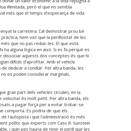
e donar un valor econòmic a la vida repugna a
ua il·limitada, però el que no sembla
 val més que el temps d’esperança de vida.
ssenyat la carretera. Cal demostrar prou bé
pràctica, hem vist que la perillositat de les
 més que no pas reduir-les. El que està
i ha alguna lògica en això. Si es fa perquè es
ar dissociar aquests dos conceptes és que hi
in difícils d’aprofitar. Amb el vehicle
de dedicar a conduir. Per altra banda, les
 no es poden considerar marginals.
 gran part dels vehicles circulen, en la
 velocitat és molt petit. Per altra banda, els
sats a pagar força per a evitar trobar-se
ue comporta. Es podria dir que els
de l’autopista i que l’administració és més
ment polític que experts com Cass R. Sunstein
e, i quin pes hauria de tenir el perill que les