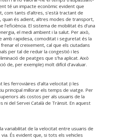
a gent té un impacte econòmic evident que
at, com tants d’altres, s’està tractant de
ar, quan és adient, altres modes de transport,
 l’eficiència. El sistema de mobilitat és d’una
nergia, el medi ambient i la salut. Per això,
r-se amb rapidesa, comoditat i seguretat és la
 frenar el creixement, cal que els ciutadans
s per tal de reduir la congestió i les
eliminació de peatges que s’ha aplicat. Això
ó de, per exemple) molt difícil d’avaluar.
les ferroviàires d’alta velocitat (i les
 principal millorar els temps de viatge. Per
uperiors als costos per als usuaris de la
es ni del Servei Català de Trànsit. En aquest
 variabilitat de la velocitat entre usuaris de
 via. És evident que, si tots els vehicles