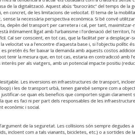
cusa de la digitalització. Aquest abús “burocràtic” del temps de l
 i, en concret, de les limitacions de velocitat. El tema de la mobilit
ar, sense la necessària perspectiva econòmica. Si bé convé utilitz
, depèn del transport per carretera i cal, per tant, maximitzar-ne
à íntimament lligat amb l’urbanisme i l’ordenació del territori, l’e
ícil. Cal ser conscient, en tot cas, que la facilitat per a desplaça
velocitat va a l’encontre d’aquesta base i, si l’objectiu polític és
ue es pretén és fer baixar la demanda amb aquests costos addicional
pot tenir la mesura que, en tot cas, estaria en contradicció amb l’
nterès per als viatgers, amb un potencial impacte positiu (reducci
esitjable. Les inversions en infraestructures de transport, incloent 
op) i les de transport urbà, tenen gairebé sempre com a objectiu
 justificar-se quan els beneficis que comporten siguin clarament s
bla que es faci ni per part dels responsables de les infraestructur
t econòmic i social.
 l’argument de la seguretat. Les col·lisions són sempre degudes a la
, incloent com a tals vianants, bicicletes, etc.) o a sortides de la