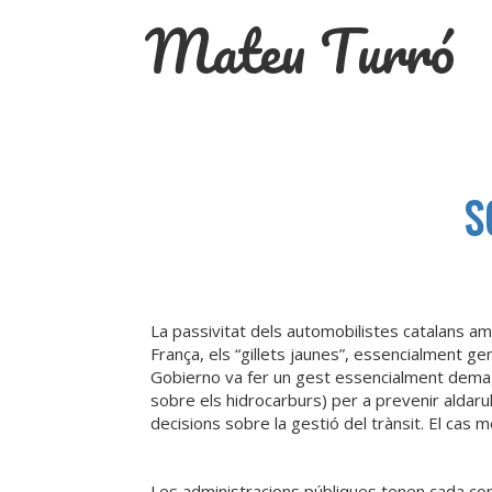
Skip
Mateu Turró
to
content
S
La passivitat dels automobilistes catalans am
França, els “gillets jaunes”, essencialment ge
Gobierno va fer un gest essencialment demagò
sobre els hidrocarburs) per a prevenir aldaru
decisions sobre la gestió del trànsit. El cas
Les administracions públiques tenen cada cop 