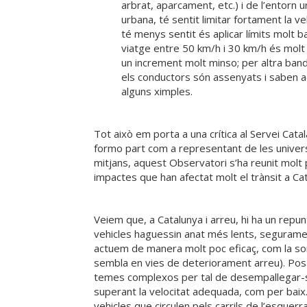
arbrat, aparcament, etc.) i de l’entorn 
urbana, té sentit limitar fortament la 
té menys sentit és aplicar límits molt b
viatge entre 50 km/h i 30 km/h és molt g
un increment molt minso; per altra band
els conductors són assenyats i saben ada
alguns ximples.
Tot això em porta a una crítica al Servei Cata
formo part com a representant de les universit
mitjans, aquest Observatori s’ha reunit molt 
impactes que han afectat molt el trànsit a Cat
Veiem que, a Catalunya i arreu, hi ha un repu
vehicles haguessin anat més lents, seguramen
actuem de manera molt poc eficaç, com la som
sembla en vies de deteriorament arreu). Posar 
temes complexos per tal de desempallegar-se’n
superant la velocitat adequada, com per baix.
vehicles que circulen pels carrils de l’esque