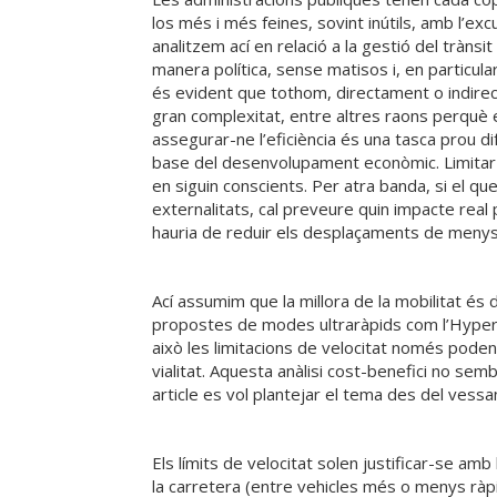
los més i més feines, sovint inútils, amb l’ex
analitzem ací en relació a la gestió del trànsit
manera política, sense matisos i, en particul
és evident que tothom, directament o indirecta
gran complexitat, entre altres raons perquè est
assegurar-ne l’eficiència és una tasca prou dif
base del desenvolupament econòmic. Limitar la 
en siguin conscients. Per atra banda, si el q
externalitats, cal preveure quin impacte real 
hauria de reduir els desplaçaments de menys i
Ací assumim que la millora de la mobilitat és d
propostes de modes ultraràpids com l’Hyperlo
això les limitacions de velocitat només poden
vialitat. Aquesta anàlisi cost-benefici no sem
article es vol plantejar el tema des del vessan
Els límits de velocitat solen justificar-se amb
la carretera (entre vehicles més o menys ràpids