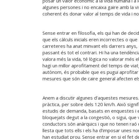
posar un valor econòmic a la vida humana i a 
algunes persones i no encaixa gaire amb la vi
coherent és donar valor al temps de vida i n
Sense entrar en filosofia, els qui han de deci
que els càlculs inicials eren incorrectes o qu
carreteres ha anat minvant els darrers anys,
passant és tot el contrari. Hi ha una tendènci
valora més la vida, té lògica no valorar més
hagi un millor aprofitament del temps de viatg
autònom, és probable que es pugui aprofitar 
mesures que són de caire general afecten e
Anem a discutir algunes d’aquestes mesures. 
pràctica, per sobre dels 120 km/h. Això signif
estudis de demanda, basats en enquestes i en
bloquejats degut a la congestió, o sigui, que
conductors són anàrquics i que no tenen raó q
llesta que tots ells i els ha d’imposar unes
han estudiat prou. Sense entrar en si el fet d